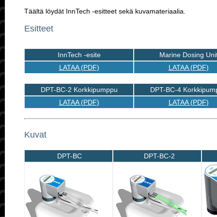
Täältä löydät InnTech -esitteet sekä kuvamateriaalia.
Esitteet
InnTech -esite
Marine Dosing Uni
LATAA (PDF)
LATAA (PDF)
DPT-BC-2
Korkkipumppu
DPT-BC-4
Korkkipum
LATAA (PDF)
LATAA (PDF)
Kuvat
DPT-BC
DPT-BC-2