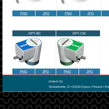
PNG
JPG
PNG
JPG
DPT-BC
DPT-CM
PNG
JPG
PNG
JPG
Inntech Oy
Sinikalliontie 12 • 02630 Espoo • Finland • Puh