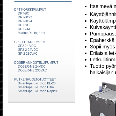
Itseimevä 
DPT KORKKIPUMPUT
Käyttöjänn
DPT-BC
DPT-BC-2
Käyttölämpö
DPT-BC-4
DPT-NE
Kuivakäynti 
DPT-CM
Pumppaussu
Marine Dosing Unit
Epäherkkä k
GP-2 LETKUPUMPUT
Sopii myös v
GP2 24 VDC
GP2-2 24VDC
Erilaisia l
GP-2 230VAC
Letkuliitin
DOSER ANNOSTELUPUMPUT
Tuotto pyör
DOSER-NE 24VDC
DOSER-NE 230VAC
halkaisija
PUTKENHUOLTOTUOTTEET
SmartPipe BioTroop BL-20
SmartPipe BioTroop Ultra
SmartPipe BioTroop RapidX