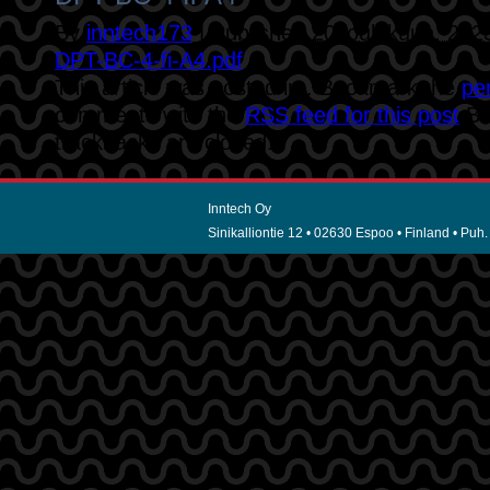
By
inntech173
|
Published
20 joulukuun, 202
DPT-BC-4-fi-A4.pdf
This article was posted in . Bookmark the
pe
comments with the
RSS feed for this post
.B
trackbacks are closed.
Inntech Oy
Sinikalliontie 12 • 02630 Espoo • Finland • Puh.