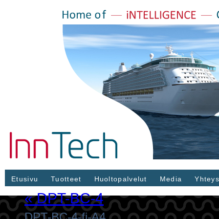
Etusivu
Tuotteet
Huoltopalvelut
Media
Yhteys
«
DPT-BC-4
DPT-BC-4-fi-A4