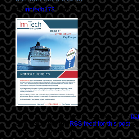
By
inntech173
|
Published
7 marraskuun, 20
This article was posted in . Bookmark the
pe
comments with the
RSS feed for this post
.B
trackbacks are closed.