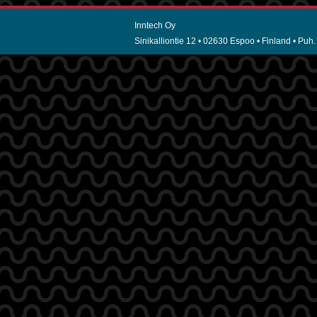
Inntech Oy
Sinikalliontie 12 • 02630 Espoo • Finland • Puh.