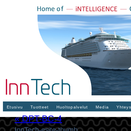
Etusivu
Tuotteet
Huoltopalvelut
Media
Yhteys
«
DPT-BC-4
InnTech-esite-thumb